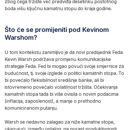
zbog čega tržište već predviđa desetinku postotnog
boda višu ključnu kamatnu stopu do kraja godine.
Što će se promijeniti pod Kevinom
Warshom?
U tom kontekstu zanimljivo je da novi predsjednik Feda
Kevin Warsh podržava promjenu komunikacijske
strategije Feda. Fed bi mogao povući svoje smjernice za
budućnost, tj. svoje izglede o politici kamatnih stopa. To
bi povećalo fleksibilnost središnje banke, ali bi
istovremeno povećalo volatilnost tržišta. Očekivanja
kamatnih stopa tada bi više ovisila o novim podacima
(inflacija, zaposlenost), a manje o prethodno
komuniciranom putanju.
Warsh se nedavno zalagao za niže kamatne stope,
ukazujući, između ostalog, na porast produktivnosti