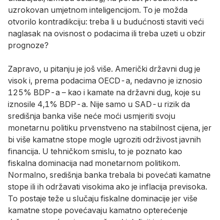
uzrokovan umjetnom inteligencijom. To je možda
otvorilo kontradikciju: treba li u budućnosti staviti veći
naglasak na ovisnost o podacima ili treba uzeti u obzir
prognoze?
Zapravo, u pitanju je još više. Američki državni dug je
visok i, prema podacima OECD-a, nedavno je iznosio
125% BDP-a – kao i kamate na državni dug, koje su
iznosile 4,1% BDP-a. Nije samo u SAD-u rizik da
središnja banka više neće moći usmjeriti svoju
monetarnu politiku prvenstveno na stabilnost cijena, jer
bi više kamatne stope mogle ugroziti održivost javnih
financija. U tehničkom smislu, to je poznato kao
fiskalna dominacija nad monetarnom politikom.
Normalno, središnja banka trebala bi povećati kamatne
stope ili ih održavati visokima ako je inflacija previsoka.
To postaje teže u slučaju fiskalne dominacije jer više
kamatne stope povećavaju kamatno opterećenje