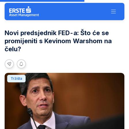
Preskoči navigaciju
Toggle 
Novi predsjednik FED-a: Što će se
promijeniti s Kevinom Warshom na
čelu?
share
Notification
Kevin
Tržišta
Warsh,
nominee
for
US
Federal
Reserve
Chair,