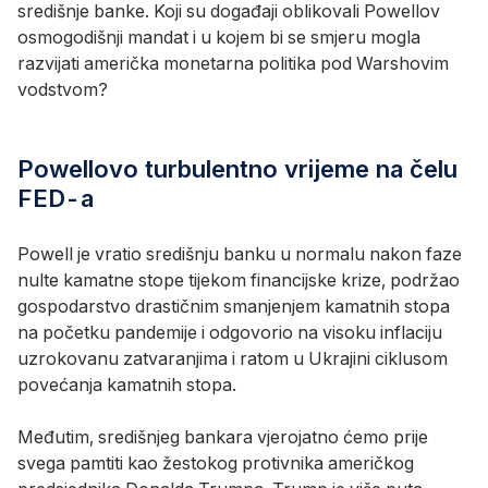
središnje banke. Koji su događaji oblikovali Powellov
2026.
osmogodišnji mandat i u kojem bi se smjeru mogla
Warsh,
razvijati američka monetarna politika pod Warshovim
President
vodstvom?
Donald
Trump's
choice
Powellovo turbulentno vrijeme na čelu
to
FED-a
lead
the
US
Powell je vratio središnju banku u normalu nakon faze
Federal
nulte kamatne stope tijekom financijske krize, podržao
Reserve,
gospodarstvo drastičnim smanjenjem kamatnih stopa
vowed
na početku pandemije i odgovorio na visoku inflaciju
Tuesday
uzrokovanu zatvaranjima i ratom u Ukrajini ciklusom
to
povećanja kamatnih stopa.
protect
central
Međutim, središnjeg bankara vjerojatno ćemo prije
bank
svega pamtiti kao žestokog protivnika američkog