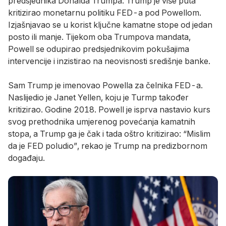
independence
predsjednika Donalda Trumpa. Trump je više puta
at
kritizirao monetarnu politiku FED-a pod Powellom.
his
Izjašnjavao se u korist ključne kamatne stope od jedan
confirmation
posto ili manje. Tijekom oba Trumpova mandata,
hearing,
Powell se odupirao predsjednikovim pokušajima
despite
intervencije i inzistirao na neovisnosti središnje banke.
intense
pressure
Sam Trump je imenovao Powella za čelnika FED-a.
from
Naslijedio je Janet Yellen, koju je Turmp također
the
kritizirao. Godine 2018. Powell je isprva nastavio kurs
president.
svog prethodnika umjerenog povećanja kamatnih
(Photo
stopa, a Trump ga je čak i tada oštro kritizirao: “Mislim
by
da je FED poludio”, rekao je Trump na predizbornom
Mandel
događaju.
NGAN
/
AFP)