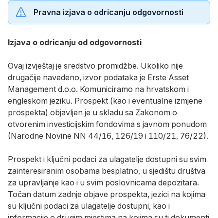
Pravna izjava o odricanju odgovornosti
Izjava o odricanju od odgovornosti
Ovaj izvještaj je sredstvo promidžbe. Ukoliko nije
drugačije navedeno, izvor podataka je Erste Asset
Management d.o.o. Komuniciramo na hrvatskom i
engleskom jeziku. Prospekt (kao i eventualne izmjene
prospekta) objavljen je u skladu sa Zakonom o
otvorenim investicijskim fondovima s javnom ponudom
(Narodne Novine NN 44/16, 126/19 i 110/21, 76/22).
Prospekt i ključni podaci za ulagatelje dostupni su svim
zainteresiranim osobama besplatno, u sjedištu društva
za upravljanje kao i u svim poslovnicama depozitara.
Točan datum zadnje objave prospekta, jezici na kojima
su ključni podaci za ulagatelje dostupni, kao i
informacije o drugim mjestima na kojima su ti dokumenti