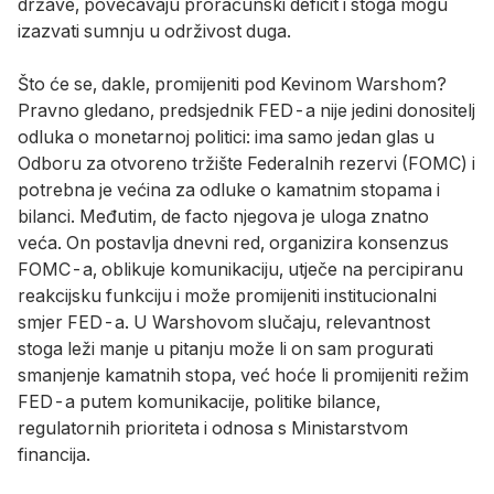
države, povećavaju proračunski deficit i stoga mogu
izazvati sumnju u održivost duga.
Što će se, dakle, promijeniti pod Kevinom Warshom?
Pravno gledano, predsjednik FED-a nije jedini donositelj
odluka o monetarnoj politici: ima samo jedan glas u
Odboru za otvoreno tržište Federalnih rezervi (FOMC) i
potrebna je većina za odluke o kamatnim stopama i
bilanci. Međutim, de facto njegova je uloga znatno
veća. On postavlja dnevni red, organizira konsenzus
FOMC-a, oblikuje komunikaciju, utječe na percipiranu
reakcijsku funkciju i može promijeniti institucionalni
smjer FED-a. U Warshovom slučaju, relevantnost
stoga leži manje u pitanju može li on sam progurati
smanjenje kamatnih stopa, već hoće li promijeniti režim
FED-a putem komunikacije, politike bilance,
regulatornih prioriteta i odnosa s Ministarstvom
financija.