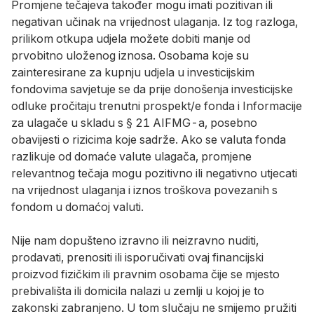
Promjene tečajeva također mogu imati pozitivan ili
negativan učinak na vrijednost ulaganja. Iz tog razloga,
prilikom otkupa udjela možete dobiti manje od
prvobitno uloženog iznosa. Osobama koje su
zainteresirane za kupnju udjela u investicijskim
fondovima savjetuje se da prije donošenja investicijske
odluke pročitaju trenutni prospekt/e fonda i Informacije
za ulagače u skladu s § 21 AIFMG-a, posebno
obavijesti o rizicima koje sadrže. Ako se valuta fonda
razlikuje od domaće valute ulagača, promjene
relevantnog tečaja mogu pozitivno ili negativno utjecati
na vrijednost ulaganja i iznos troškova povezanih s
fondom u domaćoj valuti.
Nije nam dopušteno izravno ili neizravno nuditi,
prodavati, prenositi ili isporučivati ​​ovaj financijski
proizvod fizičkim ili pravnim osobama čije se mjesto
prebivališta ili domicila nalazi u zemlji u kojoj je to
zakonski zabranjeno. U tom slučaju ne smijemo pružiti