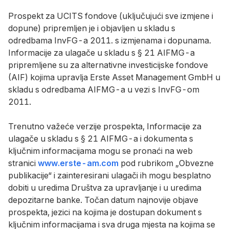
Prospekt za UCITS fondove (uključujući sve izmjene i
dopune) pripremljen je i objavljen u skladu s
odredbama InvFG-a 2011. s izmjenama i dopunama.
Informacije za ulagače u skladu s § 21 AIFMG-a
pripremljene su za alternativne investicijske fondove
(AIF) kojima upravlja Erste Asset Management GmbH u
skladu s odredbama AIFMG-a u vezi s InvFG-om
2011.
Trenutno važeće verzije prospekta, Informacije za
ulagače u skladu s § 21 AIFMG-a i dokumenta s
ključnim informacijama mogu se pronaći na web
stranici
www.erste-am.com
pod rubrikom „Obvezne
publikacije“ i zainteresirani ulagači ih mogu besplatno
dobiti u uredima Društva za upravljanje i u uredima
depozitarne banke. Točan datum najnovije objave
prospekta, jezici na kojima je dostupan dokument s
ključnim informacijama i sva druga mjesta na kojima se