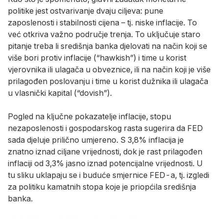
politike jest ostvarivanje dvaju ciljeva: pune
zaposlenosti i stabilnosti cijena – tj. niske inflacije. To
već otkriva važno područje trenja. To uključuje staro
pitanje treba li središnja banka djelovati na način koji se
više bori protiv inflacije (“hawkish”) i time u korist
vjerovnika ili ulagača u obveznice, ili na način koji je više
prilagođen poslovanju i time u korist dužnika ili ulagača
u vlasnički kapital (“dovish”).
Pogled na ključne pokazatelje inflacije, stopu
nezaposlenosti i gospodarskog rasta sugerira da FED
sada djeluje prilično umjereno. S 3,8% inflacija je
znatno iznad ciljane vrijednosti, dok je rast prilagođen
inflaciji od 3,3% jasno iznad potencijalne vrijednosti. U
tu sliku uklapaju se i buduće smjernice FED-a, tj. izgledi
za politiku kamatnih stopa koje je priopćila središnja
banka.