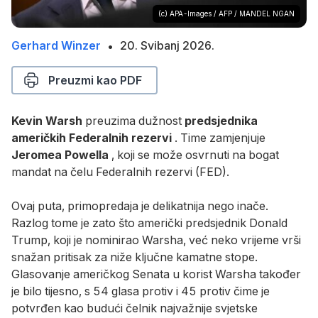
testifies
(c) APA-Images / AFP / MANDEL NGAN
during
a
Gerhard Winzer
20. Svibanj 2026.
26.
•
Senate
Svibanj
Banking
Preuzmi kao PDF
2026.
Committee
hearing
Kevin Warsh
preuzima dužnost
predsjednika
on
američkih Federalnih rezervi
. Time zamjenjuje
his
Jeromea Powella
, koji se može osvrnuti na bogat
nomination
mandat na čelu Federalnih rezervi (FED).
on
Capitol
Ovaj puta, primopredaja je delikatnija nego inače.
Hill
Razlog tome je zato što američki predsjednik Donald
in
Trump, koji je nominirao Warsha, već neko vrijeme vrši
Washington,
snažan pritisak za niže ključne kamatne stope.
DC,
Glasovanje američkog Senata u korist Warsha također
on
je bilo tijesno, s 54 glasa protiv i 45 protiv čime je
April
potvrđen kao budući čelnik najvažnije svjetske
21,