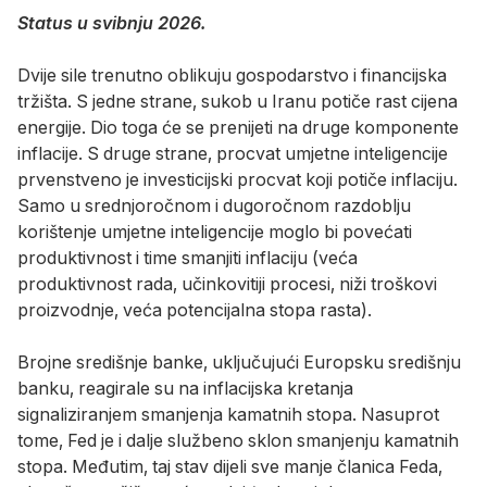
Status u svibnju 2026.
Dvije sile trenutno oblikuju gospodarstvo i financijska
tržišta. S jedne strane, sukob u Iranu potiče rast cijena
energije. Dio toga će se prenijeti na druge komponente
inflacije. S druge strane, procvat umjetne inteligencije
prvenstveno je investicijski procvat koji potiče inflaciju.
Samo u srednjoročnom i dugoročnom razdoblju
korištenje umjetne inteligencije moglo bi povećati
produktivnost i time smanjiti inflaciju (veća
produktivnost rada, učinkovitiji procesi, niži troškovi
proizvodnje, veća potencijalna stopa rasta).
Brojne središnje banke, uključujući Europsku središnju
banku, reagirale su na inflacijska kretanja
signaliziranjem smanjenja kamatnih stopa. Nasuprot
tome, Fed je i dalje službeno sklon smanjenju kamatnih
stopa. Međutim, taj stav dijeli sve manje članica Feda,