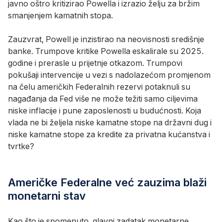
javno oštro kritizirao Powella i izrazio želju za bržim
smanjenjem kamatnih stopa.
Zauzvrat, Powell je inzistirao na neovisnosti središnje
banke. Trumpove kritike Powella eskalirale su 2025.
godine i prerasle u prijetnje otkazom. Trumpovi
pokušaji intervencije u vezi s nadolazećom promjenom
na čelu američkih Federalnih rezervi potaknuli su
nagađanja da Fed više ne može težiti samo ciljevima
niske inflacije i pune zaposlenosti u budućnosti. Koja
vlada ne bi željela niske kamatne stope na državni dug i
niske kamatne stope za kredite za privatna kućanstva i
tvrtke?
Američke Federalne već zauzima blaži
monetarni stav
Kao što je spomenuto, glavni zadatak monetarne