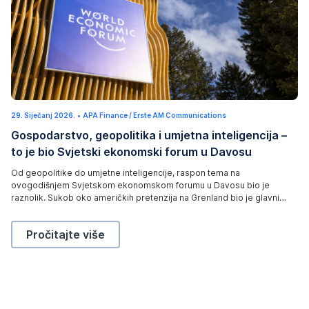
T
29. Siječanj 2026.
3
•
APA Finance / Erste AM Communications
h
.
Gospodarstvo, geopolitika i umjetna inteligencija –
V
e
e
to je bio Svjetski ekonomski forum u Davosu
l
l
j
a
o
Od geopolitike do umjetne inteligencije, raspon tema na
č
ovogodišnjem Svjetskom ekonomskom forumu u Davosu bio je
a
g
2
raznolik. Sukob oko američkih pretenzija na Grenland bio je glavni
o
0
fokus summita. U današnjoj objavi na blogu pogledat ćemo što je još
2
o
bilo na dnevnom redu sastanka vodećih političara i ekonomskih
6
Gospodarstvo, geopolitika i umjetna inteligencija – 
Pročitajte više
.
stručnjaka.
f
t
h
e
W