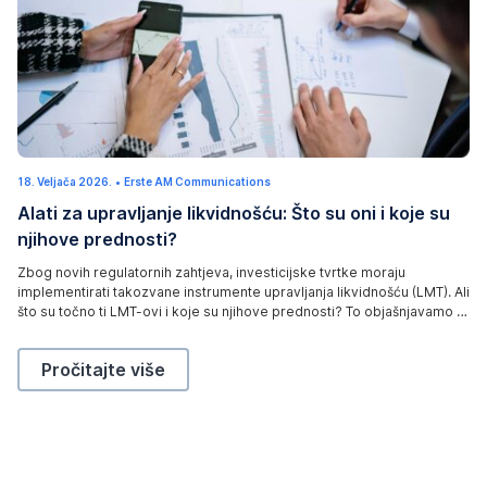
18. Veljača 2026.
1
•
Erste AM Communications
9
Alati za upravljanje likvidnošću: Što su oni i koje su
.
V
njihove prednosti?
e
l
j
Zbog novih regulatornih zahtjeva, investicijske tvrtke moraju
a
implementirati takozvane instrumente upravljanja likvidnošću (LMT). Ali
č
a
što su točno ti LMT-ovi i koje su njihove prednosti? To objašnjavamo u
2
ovom članku.
0
2
Alati za upravljanje likvidnošću: Što su oni i koje su
Pročitajte više
6
.