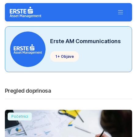
Preskoči navigaciju
Toggle 
Erste AM Communications
1+ Objave
Pregled doprinosa
Alati za upravljanje likvidnošću: Što su oni i koje su nj
Početnici